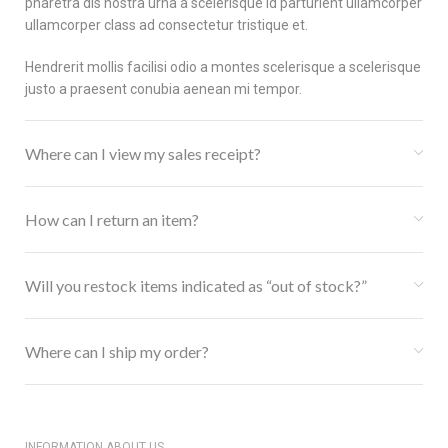
pharetra dis nostra urna a scelerisque id parturient ullamcorper
ullamcorper class ad consectetur tristique et.
Hendrerit mollis facilisi odio a montes scelerisque a scelerisque
justo a praesent conubia aenean mi tempor.
Where can I view my sales receipt?
How can I return an item?
Will you restock items indicated as “out of stock?”
Where can I ship my order?
INFORMATION ABOUT US