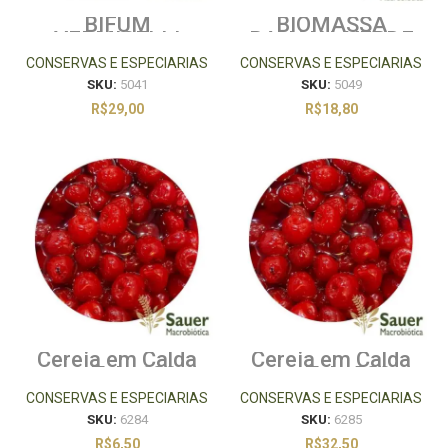
BIFUM
BIOMASSA
VERMICELLI
BANANA VERDE
500G
250G
CONSERVAS E ESPECIARIAS
CONSERVAS E ESPECIARIAS
SKU:
5041
SKU:
5049
R$
29,00
R$
18,80
Cereja em Calda
Cereja em Calda
sem Talo 100g
sem Talo 500g
CONSERVAS E ESPECIARIAS
CONSERVAS E ESPECIARIAS
SKU:
6284
SKU:
6285
R$
6,50
R$
32,50