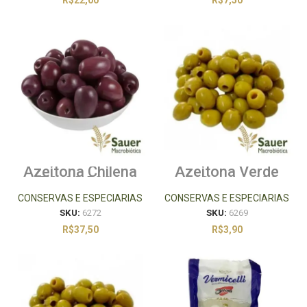
R$
22,00
R$
7,50
Azeitona Chilena
Azeitona Verde
70/90 500g
sem Caroço 100g
CONSERVAS E ESPECIARIAS
CONSERVAS E ESPECIARIAS
SKU:
6272
SKU:
6269
R$
37,50
R$
3,90