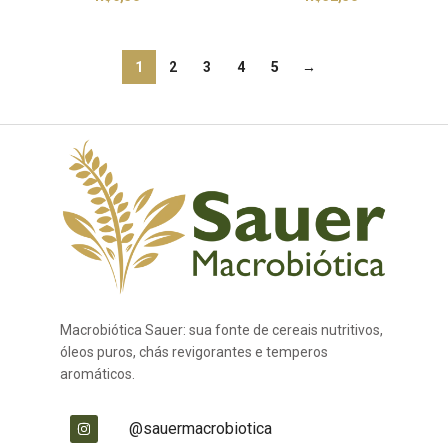
1
2
3
4
5
→
Macrobiótica Sauer: sua fonte de cereais nutritivos,
óleos puros, chás revigorantes e temperos
aromáticos.
@sauermacrobiotica