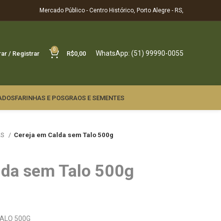
Mercado Público - Centro Histórico, Porto Alegre - RS,
0
WhatsApp: (51) 99990-0055
rar / Registrar
R$
0,00
ADOS
FARINHAS E POS
GRAOS E SEMENTES
AS
Cereja em Calda sem Talo 500g
lda sem Talo 500g
TALO 500G