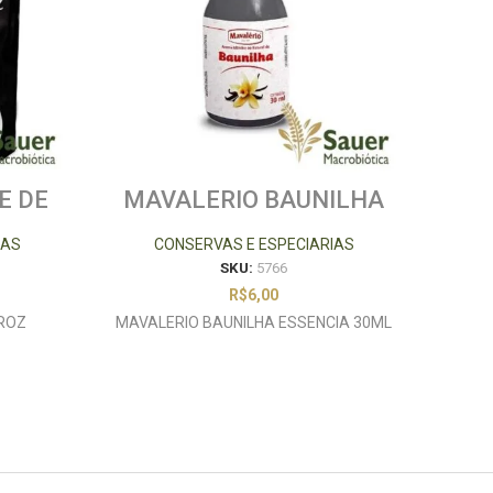
E DE
MAVALERIO BAUNILHA
MI
500G
ESSENCIA 30ML
IAS
CONSERVAS E ESPECIARIAS
SKU:
5766
R$
6,00
RROZ
MAVALERIO BAUNILHA ESSENCIA 30ML
M