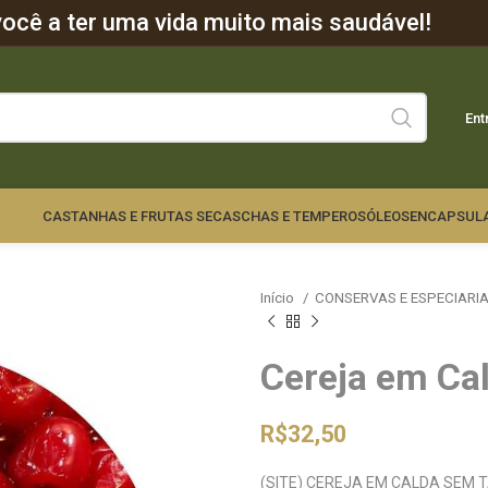
cê a ter uma vida muito mais saudável!
Ent
CASTANHAS E FRUTAS SECAS
CHAS E TEMPEROS
ÓLEOS
ENCAPSUL
Início
CONSERVAS E ESPECIARI
Cereja em Ca
R$
32,50
(SITE) CEREJA EM CALDA SEM 