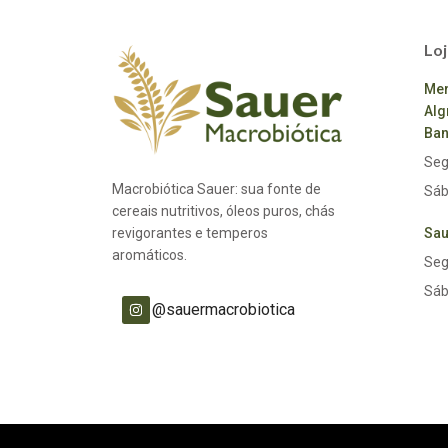
Loj
Mer
Alg
Ban
Seg
Macrobiótica Sauer: sua fonte de
Sáb
cereais nutritivos, óleos puros, chás
revigorantes e temperos
Sau
aromáticos.
Seg
Sáb
@sauermacrobiotica