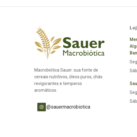
Loj
Mer
Alg
Ban
Seg
Macrobiótica Sauer: sua fonte de
Sáb
cereais nutritivos, óleos puros, chás
revigorantes e temperos
Sau
aromáticos.
Seg
Sáb
@sauermacrobiotica