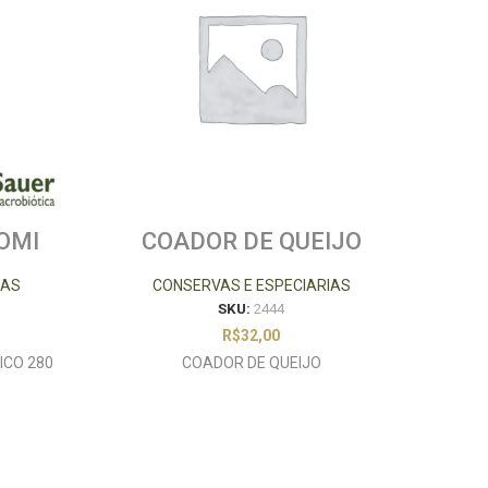
OMI
COADOR DE QUEIJO
K
 ML
IAS
CONSERVAS E ESPECIARIAS
SKU:
2444
R$
32,00
ICO 280
COADOR DE QUEIJO