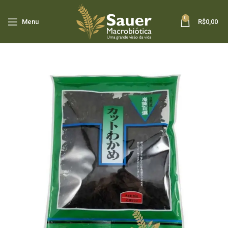
0
Menu
R$
0,00