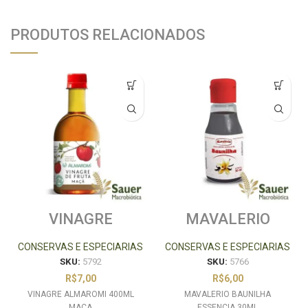
PRODUTOS RELACIONADOS
VINAGRE
MAVALERIO
ALMAROMI
BAUNILHA
400ML MACA
ESSENCIA 30ML
CONSERVAS E ESPECIARIAS
CONSERVAS E ESPECIARIAS
SKU:
5792
SKU:
5766
R$
7,00
R$
6,00
VINAGRE ALMAROMI 400ML
MAVALERIO BAUNILHA
MACA
ESSENCIA 30ML