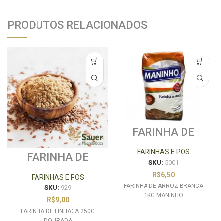
PRODUTOS RELACIONADOS
FARINHA DE
ARROZ BRANCA
1KG MANINHO
FARINHAS E POS
FARINHA DE
SKU:
5001
LINHACA 250G
DOURADA
R$
6,50
FARINHAS E POS
FARINHA DE ARROZ BRANCA
SKU:
929
1KG MANINHO
R$
9,00
FARINHA DE LINHACA 250G
DOURADA