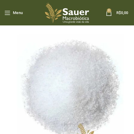
0
Menu
R$
0,00