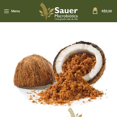
0
Menu
R$
0,00