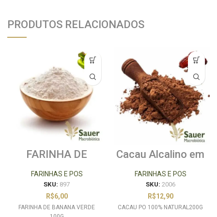
PRODUTOS RELACIONADOS
FARINHA DE
Cacau Alcalino em
BANANA VERDE
Pó 200g
100G
FARINHAS E POS
FARINHAS E POS
SKU:
897
SKU:
2006
R$
6,00
R$
12,90
FARINHA DE BANANA VERDE
CACAU PO 100% NATURAL200G
100G