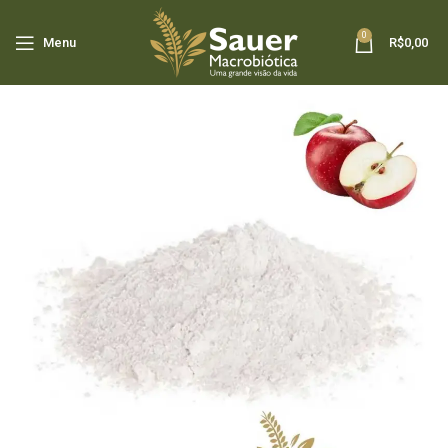
0
Menu
R$
0,00