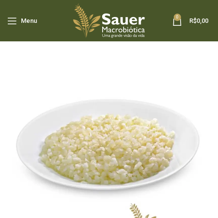
0
Menu
R$
0,00