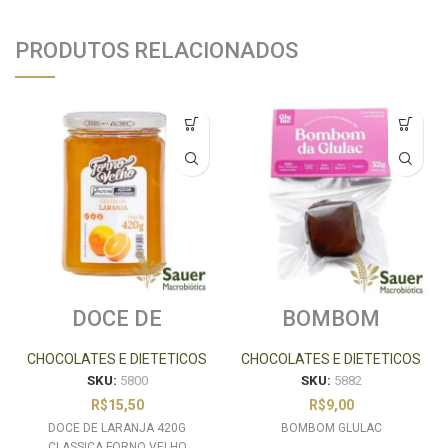
PRODUTOS RELACIONADOS
DOCE DE
BOMBOM
LARANJA 420G
GLULAC
CLASSICA FORNO
CHOCOLATES E DIETETICOS
CHOCOLATES E DIETETICOS
VELHO
SKU:
5800
SKU:
5882
R$
15,50
R$
9,00
DOCE DE LARANJA 420G
BOMBOM GLULAC
CLASSICA FORNO VELHO