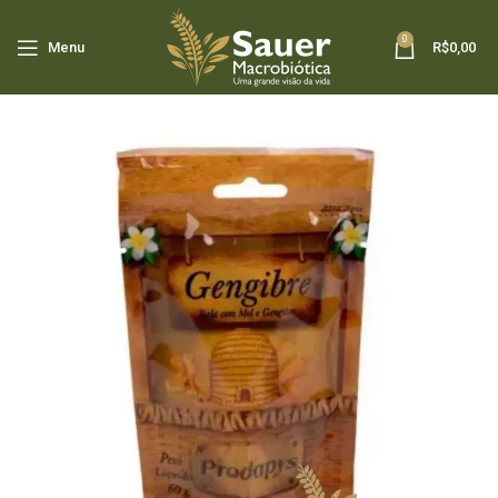
0
Menu
R$
0,00