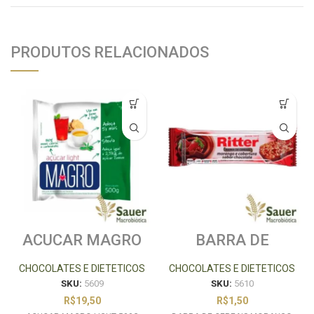
PRODUTOS RELACIONADOS
ACUCAR MAGRO
BARRA DE
LIGHT 500G
CEREAIS
STEVIA
MORANGO
CHOCOLATES E DIETETICOS
CHOCOLATES E DIETETICOS
CHOCOLATE
SKU:
5609
SKU:
5610
RITTER 25G
R$
19,50
R$
1,50