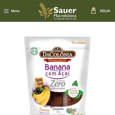
0
Menu
R$
0,00