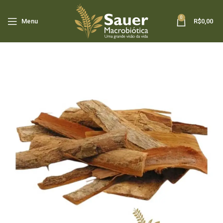
0
Menu
R$
0,00