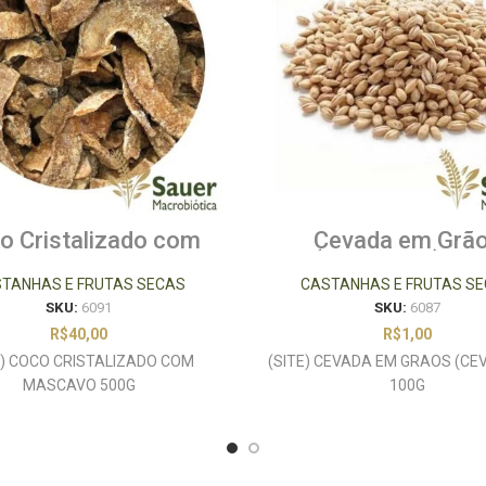
o Cristalizado com
Cevada em Grã
Mascavo 500g
(Cevadinha) 10
TANHAS E FRUTAS SECAS
CASTANHAS E FRUTAS S
SKU:
6091
SKU:
6087
R$
40,00
R$
1,00
E) COCO CRISTALIZADO COM
(SITE) CEVADA EM GRAOS (CE
MASCAVO 500G
100G