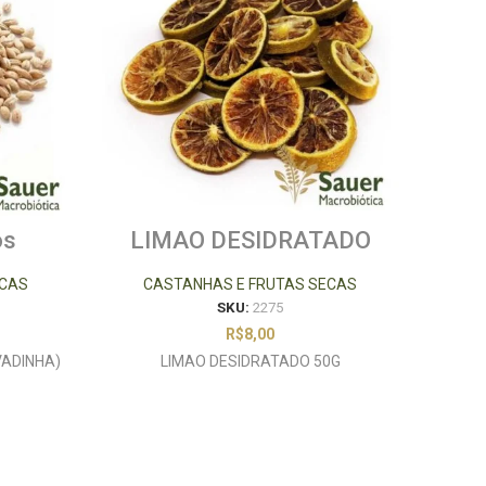
os
LIMAO DESIDRATADO
MAC
0g
50G
ECAS
CASTANHAS E FRUTAS SECAS
C
SKU:
2275
R$
8,00
VADINHA)
LIMAO DESIDRATADO 50G