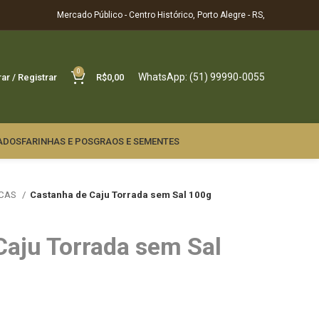
Mercado Público - Centro Histórico, Porto Alegre - RS,
0
WhatsApp: (51) 99990-0055
rar / Registrar
R$
0,00
ADOS
FARINHAS E POS
GRAOS E SEMENTES
ECAS
Castanha de Caju Torrada sem Sal 100g
Caju Torrada sem Sal