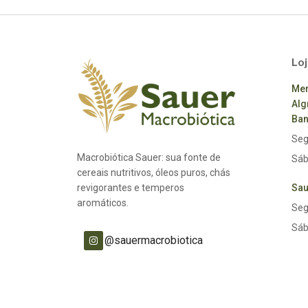
Loj
Mer
Alg
Ban
Seg
Macrobiótica Sauer: sua fonte de
Sáb
cereais nutritivos, óleos puros, chás
revigorantes e temperos
Sau
aromáticos.
Seg
Sáb
@sauermacrobiotica