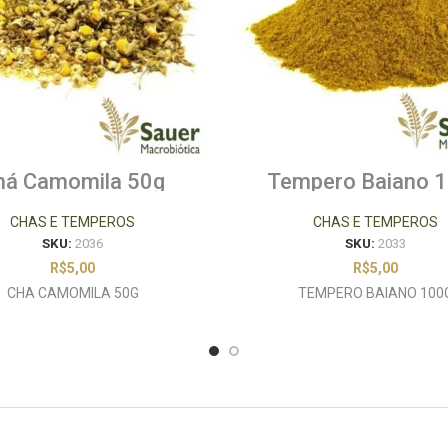
há Camomila 50g
Tempero Baiano 
CHAS E TEMPEROS
CHAS E TEMPEROS
SKU:
2036
SKU:
2033
R$
5,00
R$
5,00
CHA CAMOMILA 50G
TEMPERO BAIANO 100