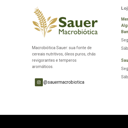
Loj
Mer
Alg
Ban
Seg
Macrobiótica Sauer: sua fonte de
Sáb
cereais nutritivos, óleos puros, chás
revigorantes e temperos
Sau
aromáticos.
Seg
Sáb
@sauermacrobiotica