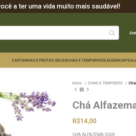
cê a ter uma vida muito mais saudável!
Ent
CASTANHAS E FRUTAS SECAS
CHAS E TEMPEROS
ÓLEOS
ENCAPSUL
Início
CHAS E TEMPEROS
Chá
Chá Alfazem
R$
14,00
CHA ALFAZEMA 50GR