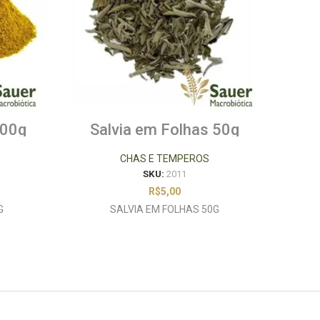
100g
Salvia em Folhas 50g
Pim
CHAS E TEMPEROS
SKU:
2011
R$
5,00
G
SALVIA EM FOLHAS 50G