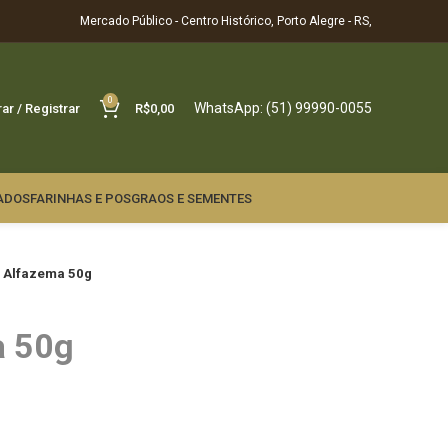
Mercado Público - Centro Histórico, Porto Alegre - RS,
0
WhatsApp: (51) 99990-0055
rar / Registrar
R$
0,00
ADOS
FARINHAS E POS
GRAOS E SEMENTES
 Alfazema 50g
a 50g