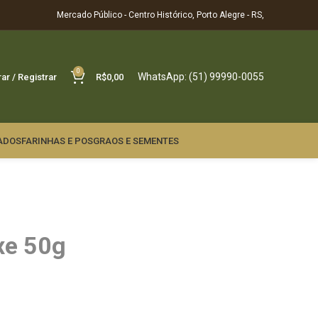
Mercado Público - Centro Histórico, Porto Alegre - RS,
0
WhatsApp: (51) 99990-0055
rar / Registrar
R$
0,00
ADOS
FARINHAS E POS
GRAOS E SEMENTES
xe 50g