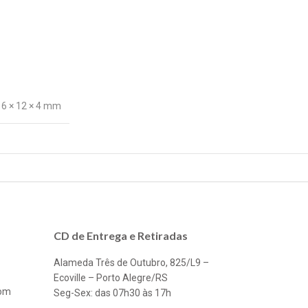
16 × 12 × 4 mm
CD de Entrega e Retiradas
Alameda Três de Outubro, 825/L9 –
Ecoville – Porto Alegre/RS
com
Seg-Sex: das 07h30 às 17h