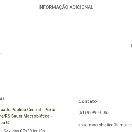
INFORMAÇÃO ADICIONAL
as
Contato
cado Público Central - Porto
(51) 99990-0055
re/RS Sauer Macrobiótica -
ca G
sauermacrobiotica@gmail.
 - Sex: das 07h30 às 19h