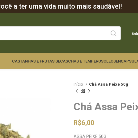
cê a ter uma vida muito mais saudável!
Ent
CASTANHAS E FRUTAS SECAS
CHAS E TEMPEROS
ÓLEOS
ENCAPSUL
Início
Chá Assa Peixe 50g
Chá Assa Pei
R$
6,00
ASSA PEIXE 50G