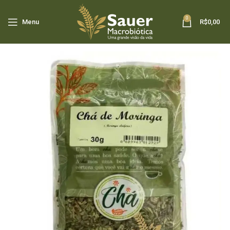
0
Menu
R$
0,00