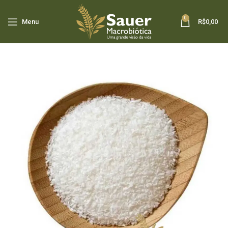
0
Menu
R$
0,00