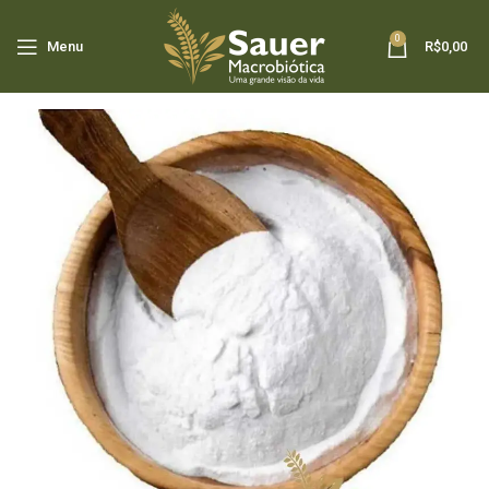
0
Menu
R$
0,00