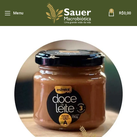
0
Menu
R$
0,00