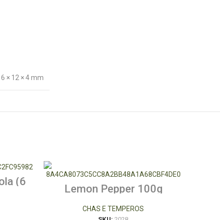
16 × 12 × 4 mm
la (6
Lemon Pepper 100g
CHAS E TEMPEROS
SKU:
2028