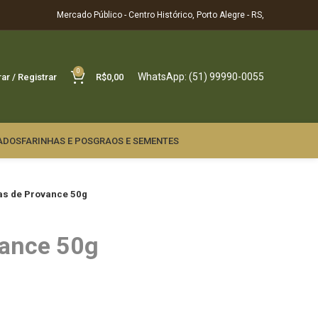
Mercado Público - Centro Histórico, Porto Alegre - RS,
0
WhatsApp: (51) 99990-0055
rar / Registrar
R$
0,00
ADOS
FARINHAS E POS
GRAOS E SEMENTES
as de Provance 50g
vance 50g