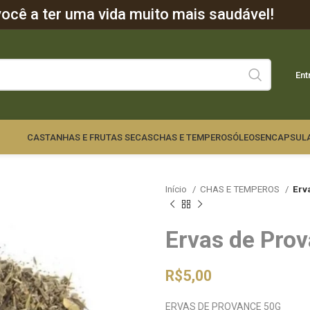
cê a ter uma vida muito mais saudável!
Ent
CASTANHAS E FRUTAS SECAS
CHAS E TEMPEROS
ÓLEOS
ENCAPSUL
Início
CHAS E TEMPEROS
Erv
Ervas de Pro
R$
5,00
ERVAS DE PROVANCE 50G