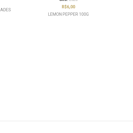
R$
6,00
DADES
LEMON PEPPER 100G
Sal