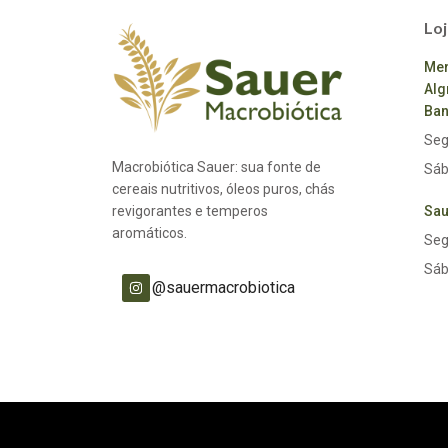
Loj
Mer
Alg
Ban
Seg
Macrobiótica Sauer: sua fonte de
Sáb
cereais nutritivos, óleos puros, chás
revigorantes e temperos
Sau
aromáticos.
Seg
Sáb
@sauermacrobiotica