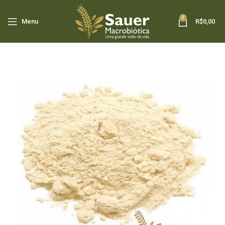
0
Menu
R$
0,00