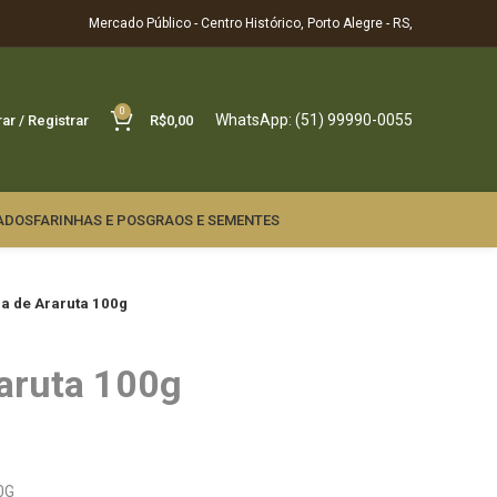
Mercado Público - Centro Histórico, Porto Alegre - RS,
0
WhatsApp: (51) 99990-0055
rar / Registrar
R$
0,00
ADOS
FARINHAS E POS
GRAOS E SEMENTES
ha de Araruta 100g
raruta 100g
0G