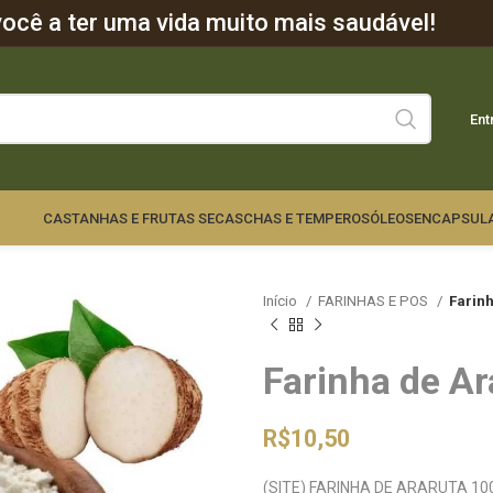
cê a ter uma vida muito mais saudável!
Ent
CASTANHAS E FRUTAS SECAS
CHAS E TEMPEROS
ÓLEOS
ENCAPSUL
Início
FARINHAS E POS
Farin
Farinha de A
R$
10,50
(SITE) FARINHA DE ARARUTA 10