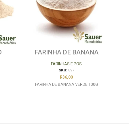
O
FARINHA DE BANANA
GR
VERDE 100G
FARINHAS E POS
SKU:
897
R$
6,00
FARINHA DE BANANA VERDE 100G