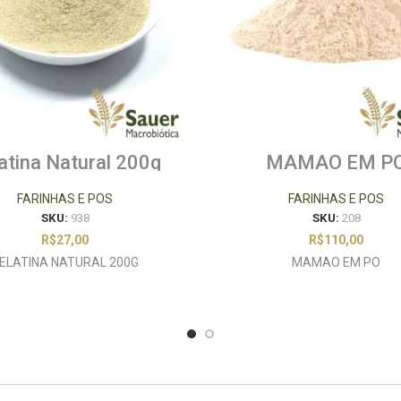
atina Natural 200g
MAMAO EM P
FARINHAS E POS
FARINHAS E POS
SKU:
938
SKU:
208
R$
27,00
R$
110,00
ELATINA NATURAL 200G
MAMAO EM PO