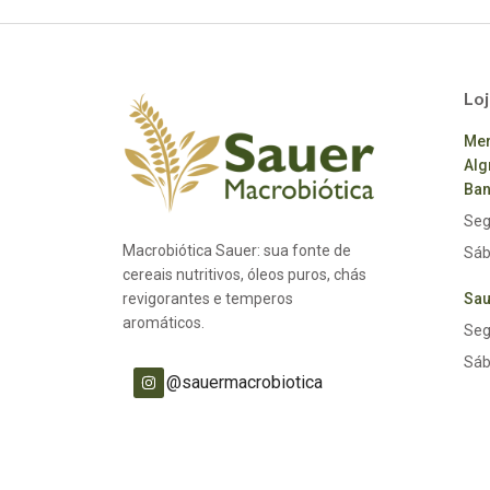
Loj
Mer
Alg
Ban
Seg
Macrobiótica Sauer: sua fonte de
Sáb
cereais nutritivos, óleos puros, chás
revigorantes e temperos
Sau
aromáticos.
Seg
Sáb
@sauermacrobiotica