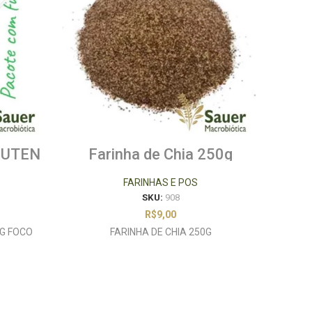
LUTEN
Farinha de Chia 250g
G
FARINHAS E POS
SKU:
908
R$
9,00
G FOCO
FARINHA DE CHIA 250G