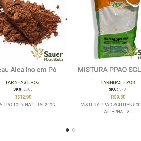
au Alcalino em Pó
MISTURA PPAO SG
200g
500G FOCO
ALTERNATIVO
FARINHAS E POS
FARINHAS E POS
SKU:
2006
SKU:
5784
R$
12,90
R$
9,80
AU PO 100% NATURAL200G
MISTURA PPAO SGLUTEN 500
ALTERNATIVO