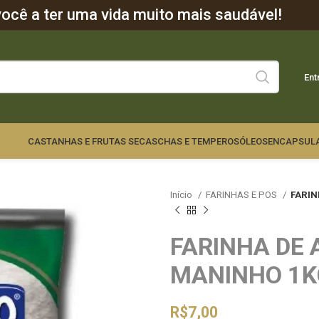
cê a ter uma vida muito mais saudável!
Ent
CASTANHAS E FRUTAS SECAS
CHAS E TEMPEROS
ÓLEOS
ENCAPSUL
Início
FARINHAS E POS
FARIN
FARINHA DE 
MANINHO 1K
R$
7,00