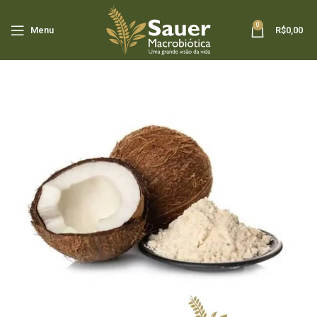
0
Menu
R$
0,00