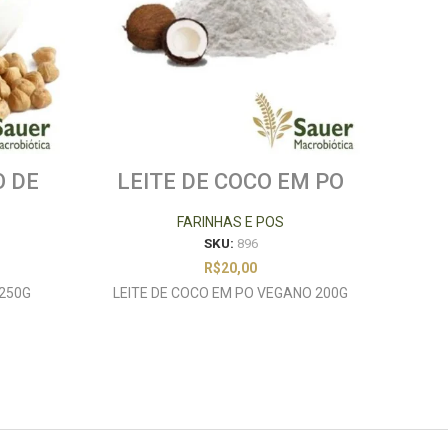
O DE
LEITE DE COCO EM PO
GR
VEGANO 200G
FARINHAS E POS
SKU:
896
R$
20,00
 250G
LEITE DE COCO EM PO VEGANO 200G