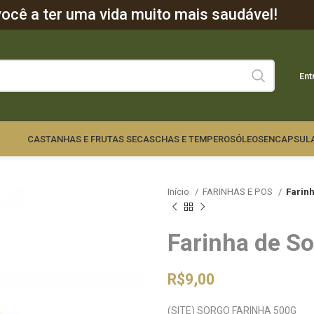
cê a ter uma vida muito mais saudável!
Ent
CASTANHAS E FRUTAS SECAS
CHAS E TEMPEROS
ÓLEOS
ENCAPSUL
Início
FARINHAS E POS
Farin
Farinha de S
R$
9,00
(SITE) SORGO FARINHA 500G