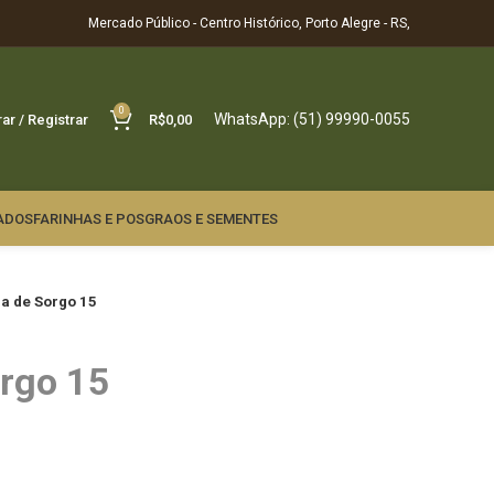
Mercado Público - Centro Histórico, Porto Alegre - RS,
0
WhatsApp: (51) 99990-0055
rar / Registrar
R$
0,00
ADOS
FARINHAS E POS
GRAOS E SEMENTES
ha de Sorgo 15
orgo 15