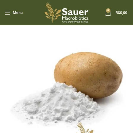
0
Menu
R$
0,00