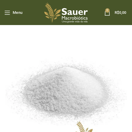
0
Menu
R$
0,00