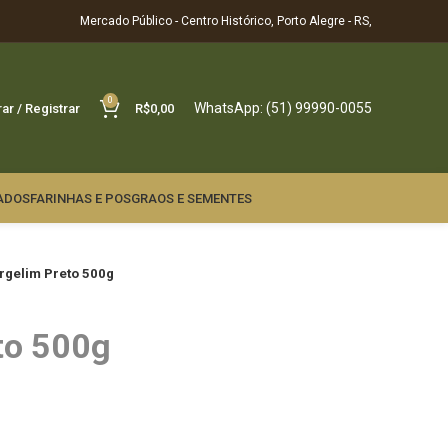
Mercado Público - Centro Histórico, Porto Alegre - RS,
0
WhatsApp: (51) 99990-0055
rar / Registrar
R$
0,00
ADOS
FARINHAS E POS
GRAOS E SEMENTES
rgelim Preto 500g
to 500g