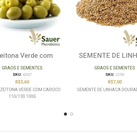
eitona Verde com
SEMENTE DE LIN
ço (110/130) 100g
DOURADA 250
GRAOS E SEMENTES
GRAOS E SEMENTES
SKU:
6267
SKU:
2250
R$
3,60
R$
7,00
 AZEITONA VERDE COM CAROCO
SEMENTE DE LINHACA DOURA
110/130 100G