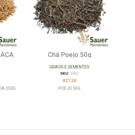
HACA
Chá Poejo 50g
G
GRAOS E SEMENTES
SKU:
2432
R$
7,50
DA 250G
POEJO 50G