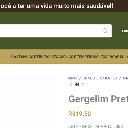
cê a ter uma vida muito mais saudável!
Ent
CASTANHAS E FRUTAS SECAS
CHAS E TEMPEROS
ÓLEOS
ENCAPSUL
Início
GRAOS E SEMENTES
Ge
Gergelim Pre
R$
19,50
(SITE) GERGELIM PRETO 500G