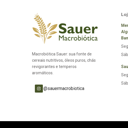
Loj
Mer
Alg
Ban
Seg
Macrobiótica Sauer: sua fonte de
Sáb
cereais nutritivos, óleos puros, chás
revigorantes e temperos
Sau
aromáticos.
Seg
Sáb
@sauermacrobiotica