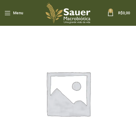
0
Menu
R$
0,00