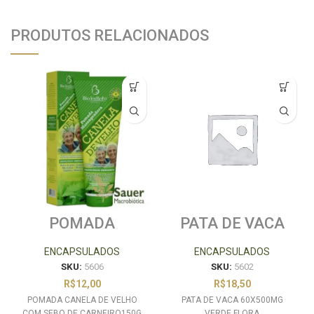
PRODUTOS RELACIONADOS
POMADA
PATA DE VACA
CANELA DE
60X500MG
VELHO COM
VERDE FLORA
ENCAPSULADOS
ENCAPSULADOS
SEBO DE
SKU:
5606
SKU:
5602
CARNEIRO150G
R$
12,00
R$
18,50
POMADA CANELA DE VELHO
PATA DE VACA 60X500MG
COM SEBO DE CARNEIRO150G
VERDE FLORA