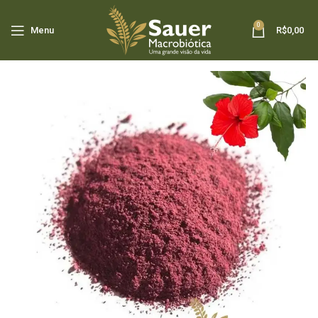
0
Menu
R$
0,00