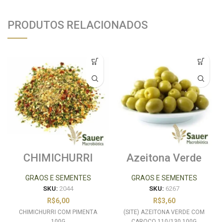
PRODUTOS RELACIONADOS
CHIMICHURRI
Azeitona Verde
COM PIMENTA
com Caroço
100G
(110/130) 100g
GRAOS E SEMENTES
GRAOS E SEMENTES
SKU:
2044
SKU:
6267
R$
6,00
R$
3,60
CHIMICHURRI COM PIMENTA
(SITE) AZEITONA VERDE COM
100G
CAROCO 110/130 100G