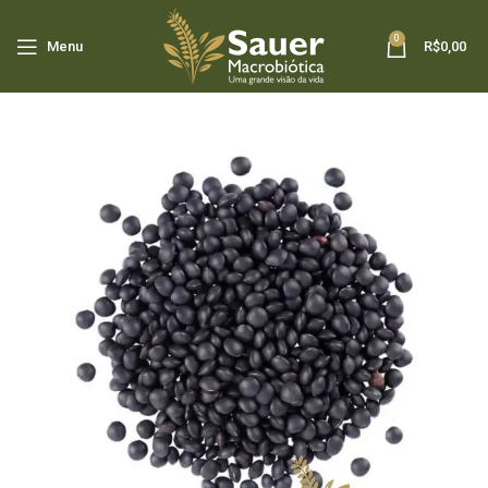
0
Menu
R$
0,00