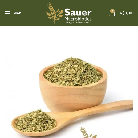
0
Menu
R$
0,00