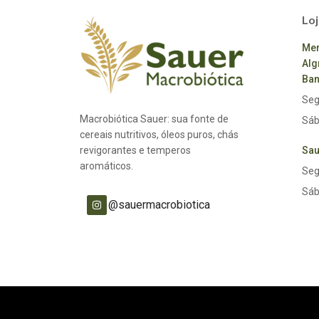
Loj
Mer
Alg
Ban
Seg
Macrobiótica Sauer: sua fonte de
Sáb
cereais nutritivos, óleos puros, chás
revigorantes e temperos
Sau
aromáticos.
Seg
Sáb
@sauermacrobiotica