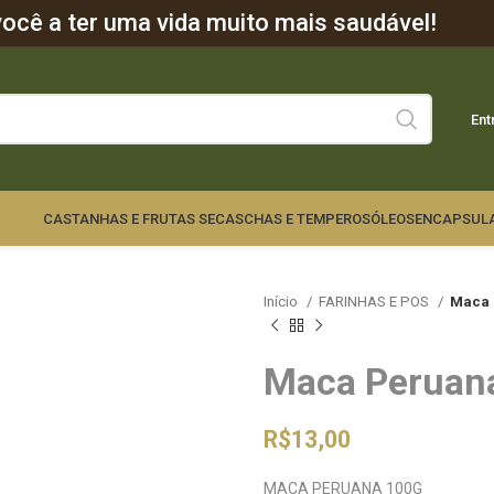
cê a ter uma vida muito mais saudável!
Ent
CASTANHAS E FRUTAS SECAS
CHAS E TEMPEROS
ÓLEOS
ENCAPSUL
Início
FARINHAS E POS
Maca 
Maca Peruan
R$
13,00
MACA PERUANA 100G