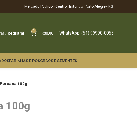
Mercado Público - Centro Histórico, Porto Alegre - RS,
0
WhatsApp: (51) 99990-0055
rar / Registrar
R$
0,00
ADOS
FARINHAS E POS
GRAOS E SEMENTES
Peruana 100g
a 100g