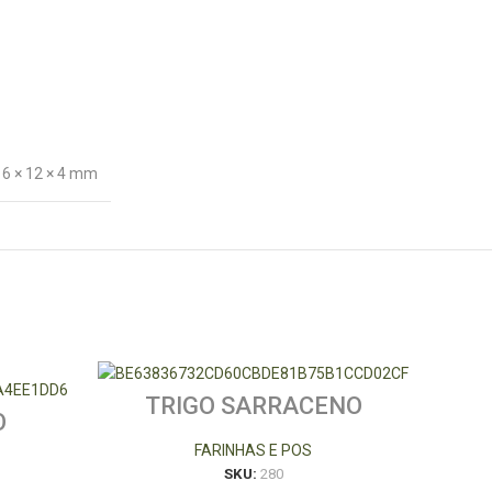
16 × 12 × 4 mm
TRIGO SARRACENO
O
FARINHA
FARINHAS E POS
SKU:
280