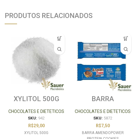
PRODUTOS RELACIONADOS
XYLITOL 500G
BARRA
AMENDOPOWER
PROTEIN
CHOCOLATES E DIETETICOS
CHOCOLATES E DIETETICOS
COOKIES
SKU:
942
SKU:
5872
R$
29,00
R$
7,50
XYLITOL 500G
BARRA AMENDOPOWER
PROTEIN COOKIES