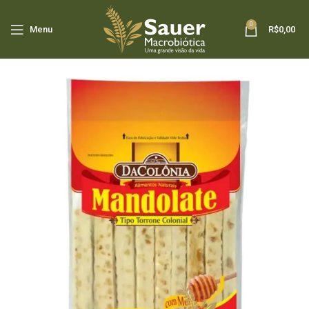
0
Menu
R$
0,00