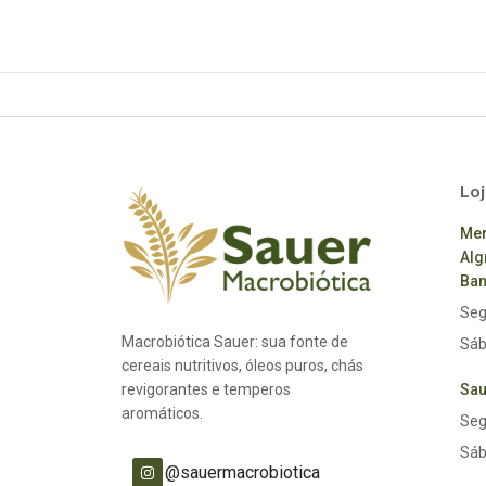
Loj
Mer
Alg
Ban
Seg
Macrobiótica Sauer: sua fonte de
Sáb
cereais nutritivos, óleos puros, chás
revigorantes e temperos
Sau
aromáticos.
Seg
Sáb
@sauermacrobiotica