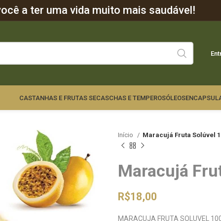
cê a ter uma vida muito mais saudável!
Ent
CASTANHAS E FRUTAS SECAS
CHAS E TEMPEROS
ÓLEOS
ENCAPSUL
Início
Maracujá Fruta Solúvel 
Maracujá Fru
R$
18,00
MARACUJA FRUTA SOLUVEL 10