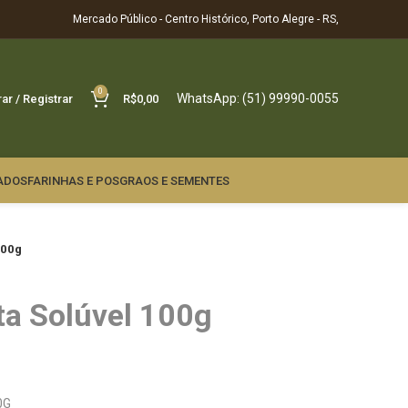
Mercado Público - Centro Histórico, Porto Alegre - RS,
0
WhatsApp: (51) 99990-0055
rar / Registrar
R$
0,00
ADOS
FARINHAS E POS
GRAOS E SEMENTES
100g
ta Solúvel 100g
0G