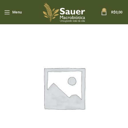
0
Menu
R$
0,00