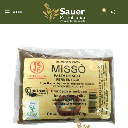
0
Menu
R$
0,00