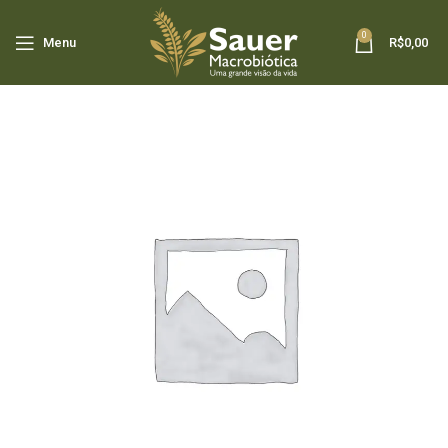
0
Menu
R$
0,00