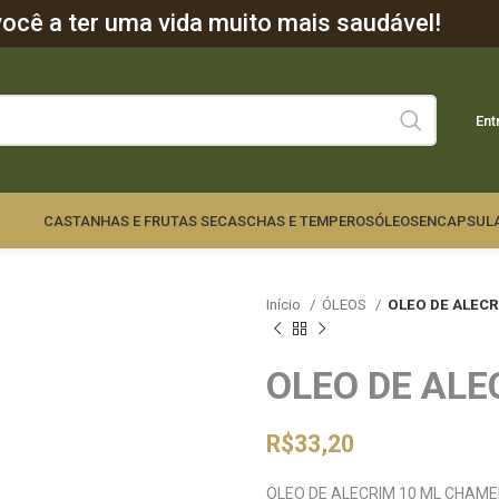
cê a ter uma vida muito mais saudável!
Ent
CASTANHAS E FRUTAS SECAS
CHAS E TEMPEROS
ÓLEOS
ENCAPSUL
Início
ÓLEOS
OLEO DE ALEC
OLEO DE ALE
R$
33,20
OLEO DE ALECRIM 10 ML CHAM