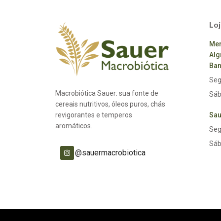
Loj
Mer
Alg
Ban
Seg
Macrobiótica Sauer: sua fonte de
Sáb
cereais nutritivos, óleos puros, chás
revigorantes e temperos
Sau
aromáticos.
Seg
Sáb
@sauermacrobiotica