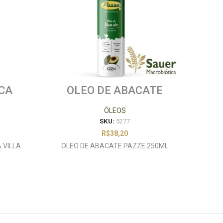
CA
OLEO DE ABACATE
OL
RICA
PAZZE 250ML
ÓLEOS
SKU:
5277
R$
38,20
 VILLA
OLEO DE ABACATE PAZZE 250ML