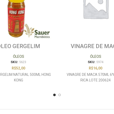
OLEO GERGELIM
VINAGRE DE MA
URAL 500ML HONG
570ML 6% VILLA 
KONG
LOTE 200624
ÓLEOS
ÓLEOS
SKU:
5623
SKU:
5974
R$
52,00
R$
16,00
ERGELIM NATURAL 500ML HONG
VINAGRE DE MACA 570ML 6%
KONG
RICA LOTE 200624