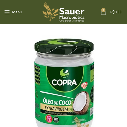
0
Menu
R$
0,00