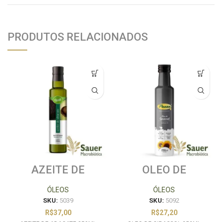
PRODUTOS RELACIONADOS
AZEITE DE
OLEO DE
ABACATE 250ML
GIRASSOL 250ML
QUALICOCO
PAZZE
ÓLEOS
ÓLEOS
SKU:
5039
SKU:
5092
R$
37,00
R$
27,20