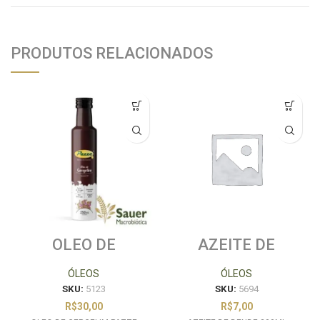
PRODUTOS RELACIONADOS
OLEO DE
AZEITE DE
GERGELIM PAZZE
DENDE 200ML
250ML
KIDENDE
ÓLEOS
ÓLEOS
SKU:
5123
SKU:
5694
R$
30,00
R$
7,00