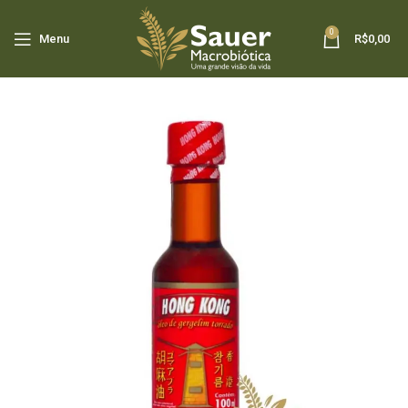
0
Menu
R$
0,00