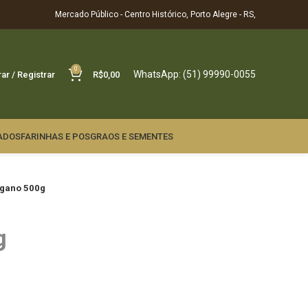
Mercado Público - Centro Histórico, Porto Alegre - RS,
0
WhatsApp: (51) 99990-0055
rar / Registrar
R$
0,00
ADOS
FARINHAS E POS
GRAOS E SEMENTES
gano 500g
g