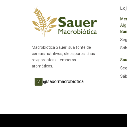
Loj
Mer
Alg
Ban
Seg
Macrobiótica Sauer: sua fonte de
Sáb
cereais nutritivos, óleos puros, chás
revigorantes e temperos
Sau
aromáticos.
Seg
Sáb
@sauermacrobiotica