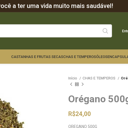
cê a ter uma vida muito mais saudável!
Ent
CASTANHAS E FRUTAS SECAS
CHAS E TEMPEROS
ÓLEOS
ENCAPSUL
Início
CHAS E TEMPEROS
Oré
Orégano 500
R$
24,00
OREGANO 500G