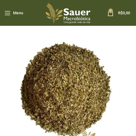
0
Menu
R$
0,00