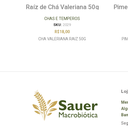
Raíz de Chá Valeriana 50g
Pime
CHAS E TEMPEROS
SKU:
2029
R$
18,00
CHA VALERIANA RAIZ 50G
PI
Loj
Mer
Alg
Ban
Seg