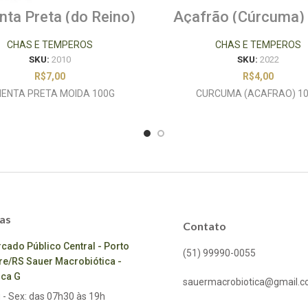
nta Preta (do Reino)
Açafrão (Cúrcuma)
Moída 100g
CHAS E TEMPEROS
CHAS E TEMPEROS
SKU:
2010
SKU:
2022
R$
7,00
R$
4,00
MENTA PRETA MOIDA 100G
CURCUMA (ACAFRAO) 1
as
Contato
cado Público Central - Porto
(51) 99990-0055
re/RS Sauer Macrobiótica -
ca G
sauermacrobiotica@gmail.
 - Sex: das 07h30 às 19h