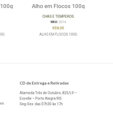
 100g
Alho em Flocos 100g
CHAS E TEMPEROS
SKU:
2014
R$
8,00
00G
ALHO EM FLOCOS 100G
CD de Entrega e Retiradas
Alameda Três de Outubro, 825/L9 –
Ecoville – Porto Alegre/RS
com
Seg-Sex: das 07h30 às 17h