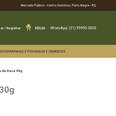
Mercado Público - Centro Histórico, Porto Alegre - RS,
0
WhatsApp: (51) 99990-0055
rar / Registrar
R$
0,00
ADOS
FARINHAS E POS
GRAOS E SEMENTES
a de Vaca 30g
 30g