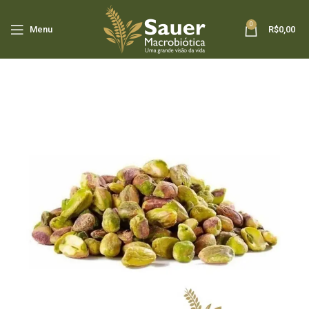
0
Menu
R$
0,00