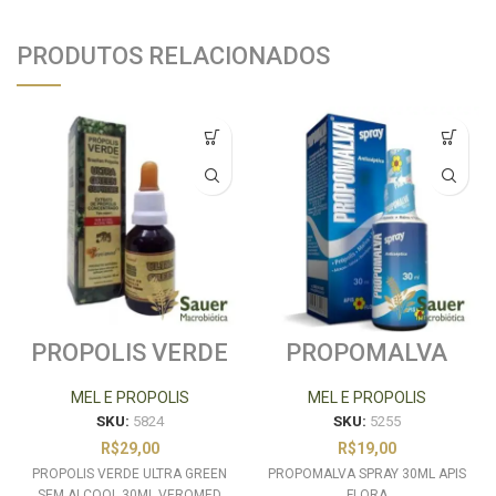
PRODUTOS RELACIONADOS
PROPOLIS VERDE
PROPOMALVA
ULTRA GREEN
SPRAY 30ML
SEM ALCOOL
APIS FLORA
MEL E PROPOLIS
MEL E PROPOLIS
30ML VEROMED
SKU:
5824
SKU:
5255
R$
29,00
R$
19,00
PROPOLIS VERDE ULTRA GREEN
PROPOMALVA SPRAY 30ML APIS
SEM ALCOOL 30ML VEROMED
FLORA