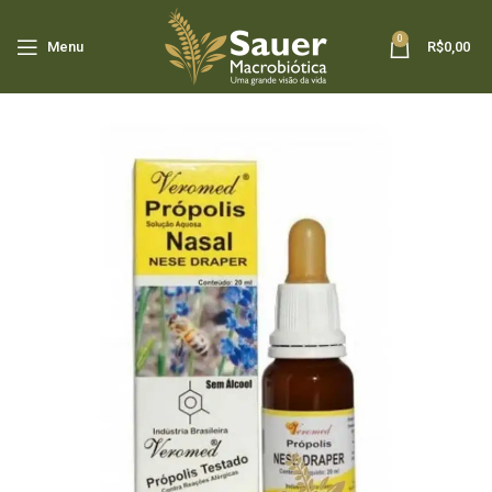
0
Menu
R$
0,00