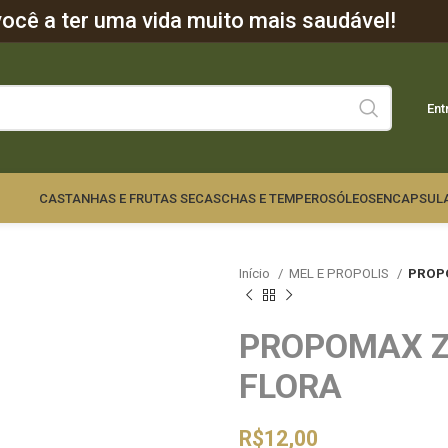
cê a ter uma vida muito mais saudável!
Ent
CASTANHAS E FRUTAS SECAS
CHAS E TEMPEROS
ÓLEOS
ENCAPSUL
Início
MEL E PROPOLIS
PROPO
PROPOMAX Z
FLORA
R$
12,00