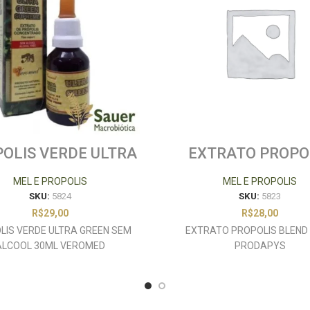
OLIS VERDE ULTRA
EXTRATO PROPO
EEN SEM ALCOOL
BLEND 20ML PRO
30ML VEROMED
MEL E PROPOLIS
MEL E PROPOLIS
SKU:
5824
SKU:
5823
R$
29,00
R$
28,00
LIS VERDE ULTRA GREEN SEM
EXTRATO PROPOLIS BLEND
ALCOOL 30ML VEROMED
PRODAPYS