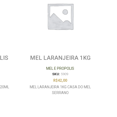
LIS
MEL LARANJEIRA 1KG
DAPYS
CASA DO MEL SERRANO
MEL E PROPOLIS
SKU:
5909
R$
42,00
 20ML
MEL LARANJEIRA 1KG CASA DO MEL
MEL
SERRANO