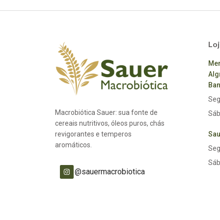
Loj
Mer
Alg
Ban
Seg
Macrobiótica Sauer: sua fonte de
Sáb
cereais nutritivos, óleos puros, chás
revigorantes e temperos
Sau
aromáticos.
Seg
Sáb
@sauermacrobiotica