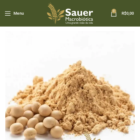
0
Menu
R$
0,00