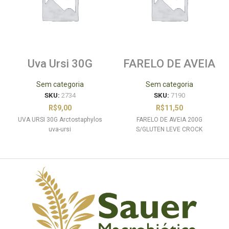
Uva Ursi 30G
FARELO DE AVEIA
Arctostaphylos
200G S/GLUTEN
uva-ursi
LEVE CROCK
Sem categoria
Sem categoria
SKU:
2734
SKU:
7190
R$
9,00
R$
11,50
UVA URSI 30G Arctostaphylos
FARELO DE AVEIA 200G
uva-ursi
S/GLUTEN LEVE CROCK