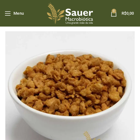
0
Menu
R$
0,00