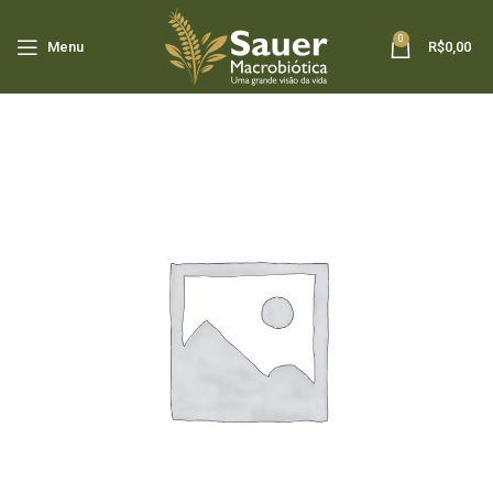
0
Menu
R$
0,00