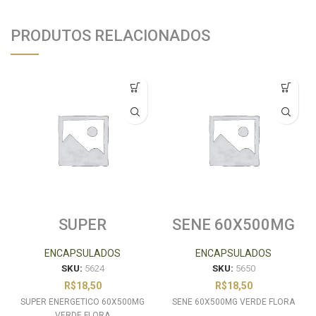
PRODUTOS RELACIONADOS
SUPER
SENE 60X500MG
ENERGETICO
VERDE FLORA
60X500MG
ENCAPSULADOS
ENCAPSULADOS
VERDE FLORA
SKU:
5624
SKU:
5650
R$
18,50
R$
18,50
SUPER ENERGETICO 60X500MG
SENE 60X500MG VERDE FLORA
VERDE FLORA